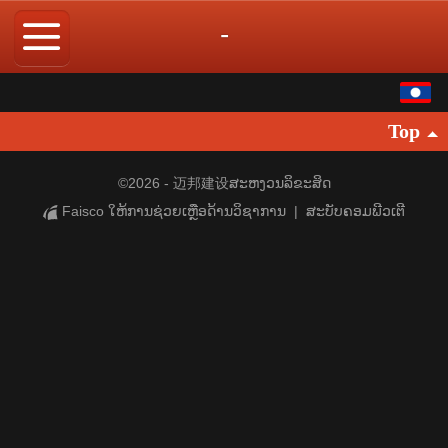
-
ພາສາລາວ
Top
中文
English
©
2026 - 迈邦建设ສະຫງວນລິຂະສິດ
Faisco ໃຫ້ການຊ່ວຍເຫຼືອດ້ານວິຊາການ
|
ສະບັບຄອມພີວເຕີ
繁体
日本語
한국어
Español
ภาษาไทย